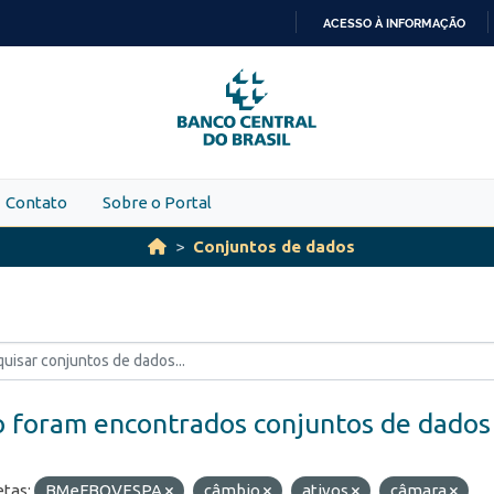
ACESSO À INFORMAÇÃO
IR
PARA
O
CONTEÚDO
Contato
Sobre o Portal
Conjuntos de dados
 foram encontrados conjuntos de dados
etas:
BMeFBOVESPA
câmbio
ativos
câmara