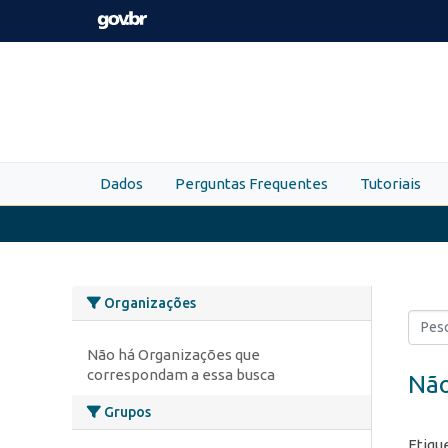
Skip to main content
Dados
Perguntas Frequentes
Tutoriais
Organizações
Não há Organizações que
correspondam a essa busca
Não
Grupos
Etiqu