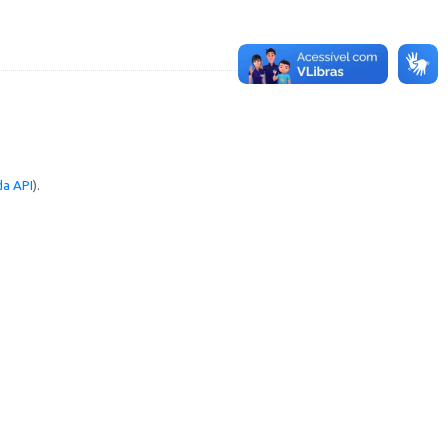
a API
).