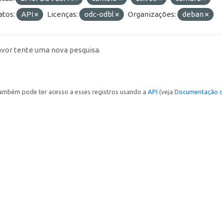
tos:
API
Licenças:
odc-odbl
Organizações:
deban
avor tente uma nova pesquisa.
ambém pode ter acesso a esses registros usando a
API
(veja
Documentação d