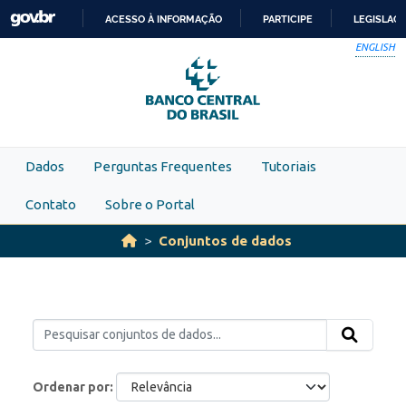
Skip to main content
ACESSO À INFORMAÇÃO
PARTICIPE
LEGISLAÇ
IR
ENGLISH
PARA
O
CONTEÚDO
Dados
Perguntas Frequentes
Tutoriais
Contato
Sobre o Portal
Conjuntos de dados
Ordenar por