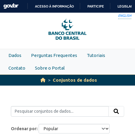
Skip to main content
ACESSO À INFORMAÇÃO
PARTICIPE
LEGISLAÇ
IR
ENGLISH
PARA
O
CONTEÚDO
Dados
Perguntas Frequentes
Tutoriais
Contato
Sobre o Portal
Conjuntos de dados
Ordenar por