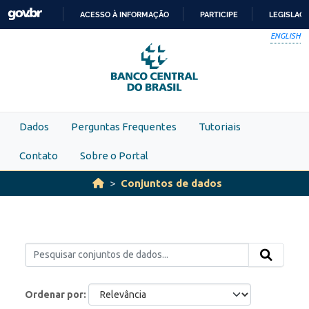
Skip to main content
ACESSO À INFORMAÇÃO
PARTICIPE
LEGISLAÇ
IR
ENGLISH
PARA
O
CONTEÚDO
Dados
Perguntas Frequentes
Tutoriais
Contato
Sobre o Portal
Conjuntos de dados
Ordenar por