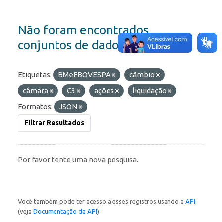
Não foram encontrados
conjuntos de dados
Etiquetas:
BMeFBOVESPA
câmbio
câmara
C3
ações
liquidação
Formatos:
JSON
Filtrar Resultados
Por favor tente uma nova pesquisa.
Você também pode ter acesso a esses registros usando a
API
(veja
Documentação da API
).