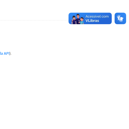
a API
).