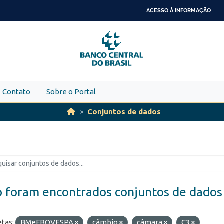
ACESSO À INFORMAÇÃO
IR
PARA
O
CONTEÚDO
Contato
Sobre o Portal
Conjuntos de dados
 foram encontrados conjuntos de dados
etas:
BMeFBOVESPA
câmbio
câmara
C3