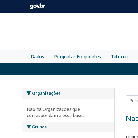
Skip to main content
Dados
Perguntas Frequentes
Tutoriais
Organizações
Não há Organizações que
correspondam a essa busca
Não
Grupos
Etiqu