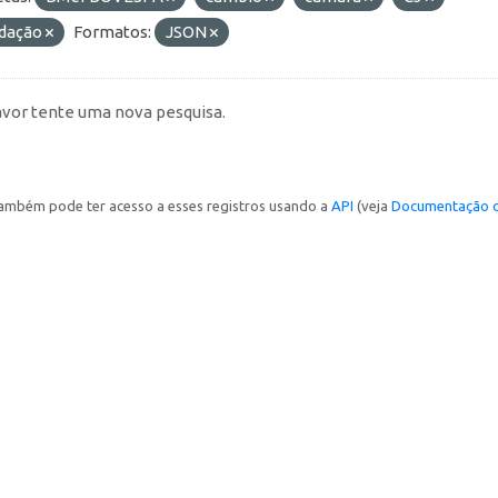
idação
Formatos:
JSON
avor tente uma nova pesquisa.
ambém pode ter acesso a esses registros usando a
API
(veja
Documentação d