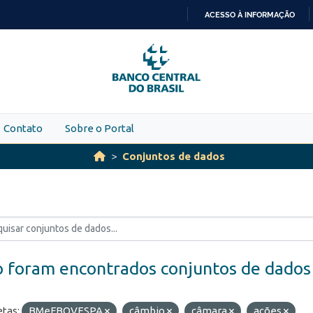
ACESSO À INFORMAÇÃO
IR
PARA
O
CONTEÚDO
Contato
Sobre o Portal
Conjuntos de dados
 foram encontrados conjuntos de dados
etas:
BMeFBOVESPA
câmbio
câmara
ações