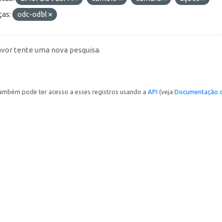
ças:
odc-odbl
avor tente uma nova pesquisa.
ambém pode ter acesso a esses registros usando a
API
(veja
Documentação d