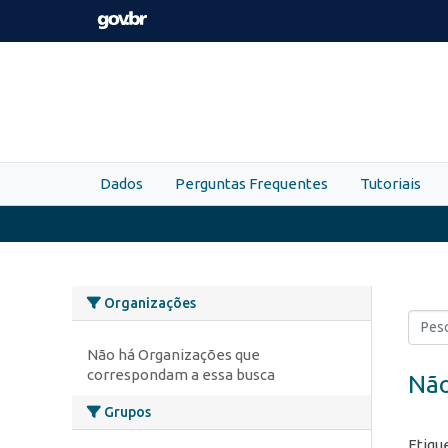
Skip to main content
Dados
Perguntas Frequentes
Tutoriais
Organizações
Não há Organizações que
correspondam a essa busca
Não
Grupos
Etiqu