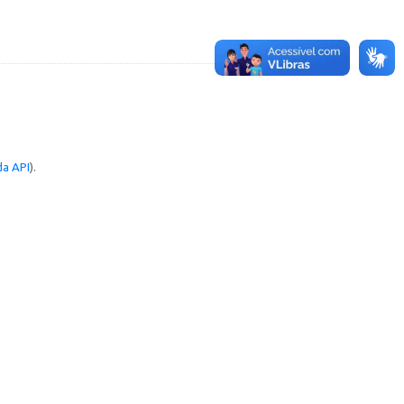
a API
).