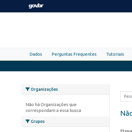
Skip to main content
Dados
Perguntas Frequentes
Tutoriais
Organizações
Não há Organizações que
correspondam a essa busca
Não
Grupos
Etiqu