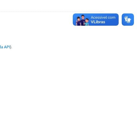
a API
).