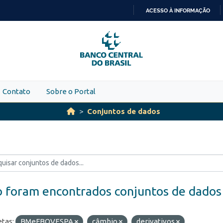
ACESSO À INFORMAÇÃO
IR
PARA
O
CONTEÚDO
Contato
Sobre o Portal
Conjuntos de dados
 foram encontrados conjuntos de dados
etas:
BMeFBOVESPA
câmbio
derivativos