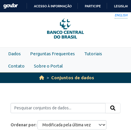
Skip to main content
ACESSO À INFORMAÇÃO
PARTICIPE
LEGISLAÇ
IR
ENGLISH
PARA
O
CONTEÚDO
Dados
Perguntas Frequentes
Tutoriais
Contato
Sobre o Portal
Conjuntos de dados
Ordenar por