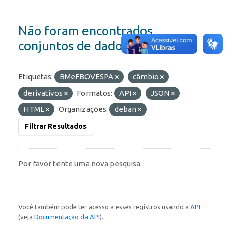
Não foram encontrados
conjuntos de dados
Etiquetas:
BMeFBOVESPA
câmbio
derivativos
Formatos:
API
JSON
HTML
Organizações:
deban
Filtrar Resultados
Por favor tente uma nova pesquisa.
Você também pode ter acesso a esses registros usando a
API
(veja
Documentação da API
).