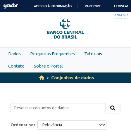
Skip to main content
ACESSO À INFORMAÇÃO
PARTICIPE
LEGISLAÇ
IR
ENGLISH
PARA
O
CONTEÚDO
Dados
Perguntas Frequentes
Tutoriais
Contato
Sobre o Portal
Conjuntos de dados
Ordenar por