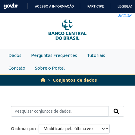
Skip to main content
ACESSO À INFORMAÇÃO
PARTICIPE
LEGISLAÇ
IR
ENGLISH
PARA
O
CONTEÚDO
Dados
Perguntas Frequentes
Tutoriais
Contato
Sobre o Portal
Conjuntos de dados
Ordenar por