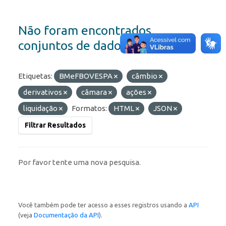
Não foram encontrados
conjuntos de dados
Etiquetas:
BMeFBOVESPA
câmbio
derivativos
câmara
ações
liquidação
Formatos:
HTML
JSON
Filtrar Resultados
Por favor tente uma nova pesquisa.
Você também pode ter acesso a esses registros usando a
API
(veja
Documentação da API
).