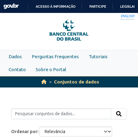
Skip to main content
ACESSO À INFORMAÇÃO
PARTICIPE
LEGISLAÇ
IR
ENGLISH
PARA
O
CONTEÚDO
Dados
Perguntas Frequentes
Tutoriais
Contato
Sobre o Portal
Conjuntos de dados
Ordenar por