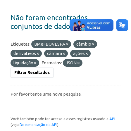
Não foram encontrados
conjuntos de dados
Etiquetas:
BMeFBOVESPA
câmbio
derivativos
câmara
ações
liquidação
Formatos:
JSON
Filtrar Resultados
Por favor tente uma nova pesquisa.
Você também pode ter acesso a esses registros usando a
API
(veja
Documentação da API
).