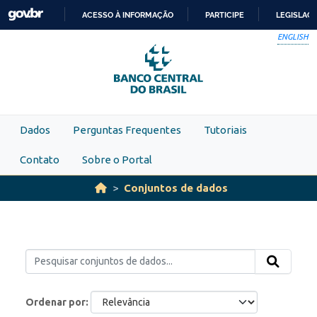
Skip to main content
ACESSO À INFORMAÇÃO
PARTICIPE
LEGISLAÇ
IR
ENGLISH
PARA
O
CONTEÚDO
Dados
Perguntas Frequentes
Tutoriais
Contato
Sobre o Portal
Conjuntos de dados
Ordenar por