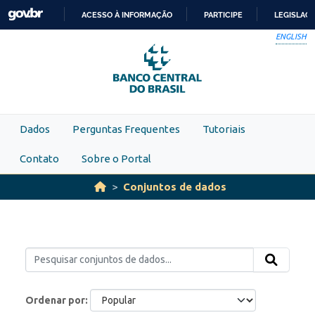
Skip to main content
ACESSO À INFORMAÇÃO
PARTICIPE
LEGISLAÇ
IR
ENGLISH
PARA
O
CONTEÚDO
Dados
Perguntas Frequentes
Tutoriais
Contato
Sobre o Portal
Conjuntos de dados
Ordenar por