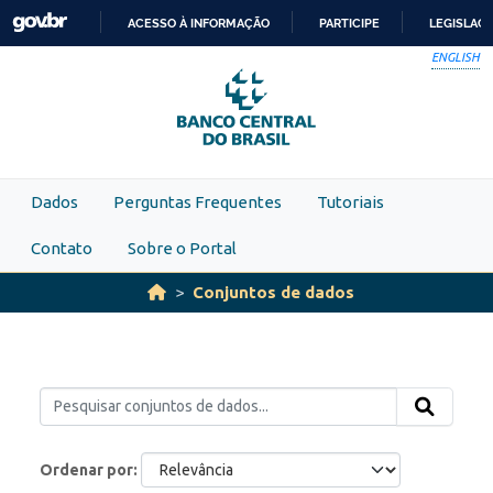
Skip to main content
ACESSO À INFORMAÇÃO
PARTICIPE
LEGISLAÇ
IR
ENGLISH
PARA
O
CONTEÚDO
Dados
Perguntas Frequentes
Tutoriais
Contato
Sobre o Portal
Conjuntos de dados
Ordenar por