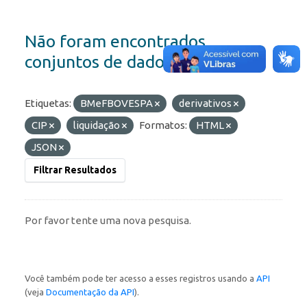
Não foram encontrados
conjuntos de dados
Etiquetas:
BMeFBOVESPA
derivativos
CIP
liquidação
Formatos:
HTML
JSON
Filtrar Resultados
Por favor tente uma nova pesquisa.
Você também pode ter acesso a esses registros usando a
API
(veja
Documentação da API
).