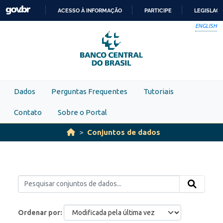
Skip to main content
ACESSO À INFORMAÇÃO
PARTICIPE
LEGISLAÇ
IR
ENGLISH
PARA
O
CONTEÚDO
Dados
Perguntas Frequentes
Tutoriais
Contato
Sobre o Portal
Conjuntos de dados
Ordenar por