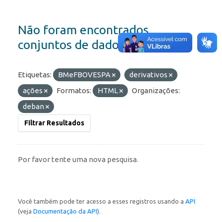
Não foram encontrados
conjuntos de dados
Etiquetas:
BMeFBOVESPA
derivativos
ações
Formatos:
HTML
Organizações:
deban
Filtrar Resultados
Por favor tente uma nova pesquisa.
Você também pode ter acesso a esses registros usando a
API
(veja
Documentação da API
).