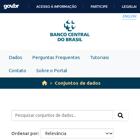
Skip to main content
ACESSO À INFORMAÇÃO
PARTICIPE
LEGISLAÇ
IR
ENGLISH
PARA
O
CONTEÚDO
Dados
Perguntas Frequentes
Tutoriais
Contato
Sobre o Portal
Conjuntos de dados
Ordenar por