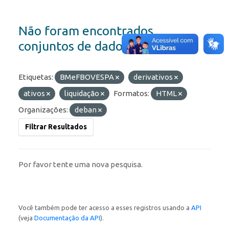
Não foram encontrados
conjuntos de dados
Etiquetas:
BMeFBOVESPA
derivativos
ativos
liquidação
Formatos:
HTML
Organizações:
deban
Filtrar Resultados
Por favor tente uma nova pesquisa.
Você também pode ter acesso a esses registros usando a
API
(veja
Documentação da API
).