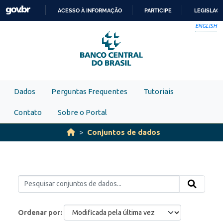
Skip to main content
ACESSO À INFORMAÇÃO
PARTICIPE
LEGISLAÇ
IR
ENGLISH
PARA
O
CONTEÚDO
Dados
Perguntas Frequentes
Tutoriais
Contato
Sobre o Portal
Conjuntos de dados
Ordenar por