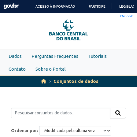
Skip to main content
ACESSO À INFORMAÇÃO
PARTICIPE
LEGISLAÇ
IR
ENGLISH
PARA
O
CONTEÚDO
Dados
Perguntas Frequentes
Tutoriais
Contato
Sobre o Portal
Conjuntos de dados
Ordenar por