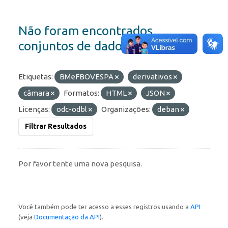
Não foram encontrados
conjuntos de dados
Etiquetas:
BMeFBOVESPA
derivativos
câmara
Formatos:
HTML
JSON
Licenças:
odc-odbl
Organizações:
deban
Filtrar Resultados
Por favor tente uma nova pesquisa.
Você também pode ter acesso a esses registros usando a
API
(veja
Documentação da API
).