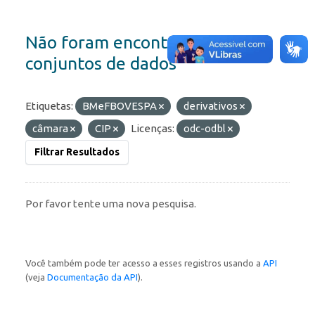
Não foram encontrados
conjuntos de dados
Etiquetas:
BMeFBOVESPA
derivativos
câmara
CIP
Licenças:
odc-odbl
Filtrar Resultados
Por favor tente uma nova pesquisa.
Você também pode ter acesso a esses registros usando a
API
(veja
Documentação da API
).