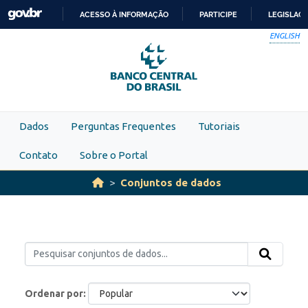
Skip to main content
ACESSO À INFORMAÇÃO
PARTICIPE
LEGISLAÇ
IR
ENGLISH
PARA
O
CONTEÚDO
Dados
Perguntas Frequentes
Tutoriais
Contato
Sobre o Portal
Conjuntos de dados
Ordenar por