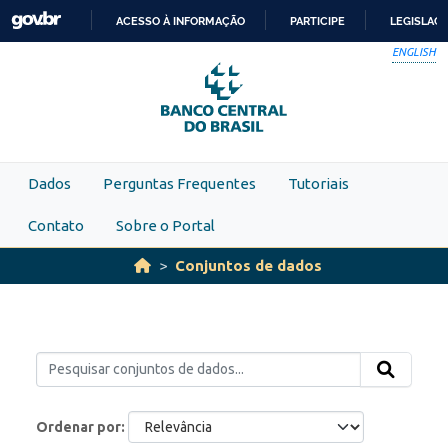
Skip to main content
ACESSO À INFORMAÇÃO
PARTICIPE
LEGISLAÇ
IR
ENGLISH
PARA
O
CONTEÚDO
Dados
Perguntas Frequentes
Tutoriais
Contato
Sobre o Portal
Conjuntos de dados
Ordenar por