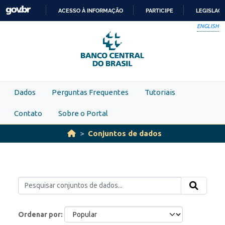
Skip to main content
ACESSO À INFORMAÇÃO
PARTICIPE
LEGISLAÇ
IR
ENGLISH
PARA
O
CONTEÚDO
Dados
Perguntas Frequentes
Tutoriais
Contato
Sobre o Portal
Conjuntos de dados
Ordenar por