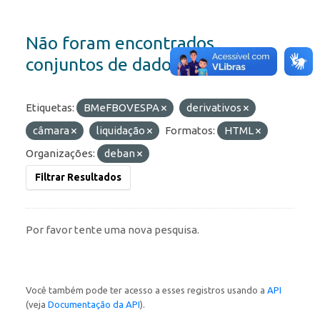
Não foram encontrados
conjuntos de dados
Etiquetas:
BMeFBOVESPA
derivativos
câmara
liquidação
Formatos:
HTML
Organizações:
deban
Filtrar Resultados
Por favor tente uma nova pesquisa.
Você também pode ter acesso a esses registros usando a
API
(veja
Documentação da API
).