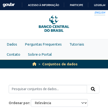
Skip to main content
ACESSO À INFORMAÇÃO
PARTICIPE
LEGISLAÇ
IR
ENGLISH
PARA
O
CONTEÚDO
Dados
Perguntas Frequentes
Tutoriais
Contato
Sobre o Portal
Conjuntos de dados
Ordenar por