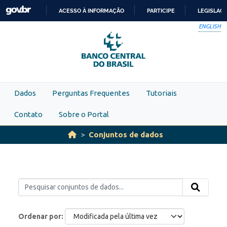
Skip to main content
ACESSO À INFORMAÇÃO
PARTICIPE
LEGISLAÇ
IR
ENGLISH
PARA
O
CONTEÚDO
Dados
Perguntas Frequentes
Tutoriais
Contato
Sobre o Portal
Conjuntos de dados
Ordenar por