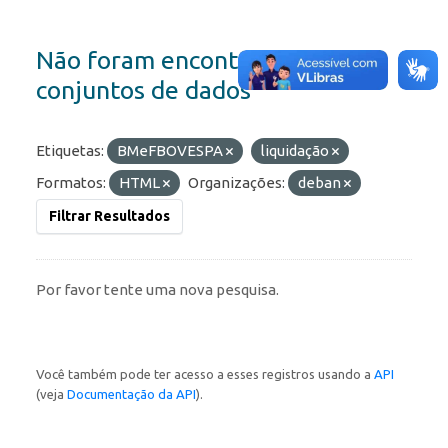
Não foram encontrados
conjuntos de dados
Etiquetas:
BMeFBOVESPA
liquidação
Formatos:
HTML
Organizações:
deban
Filtrar Resultados
Por favor tente uma nova pesquisa.
Você também pode ter acesso a esses registros usando a
API
(veja
Documentação da API
).