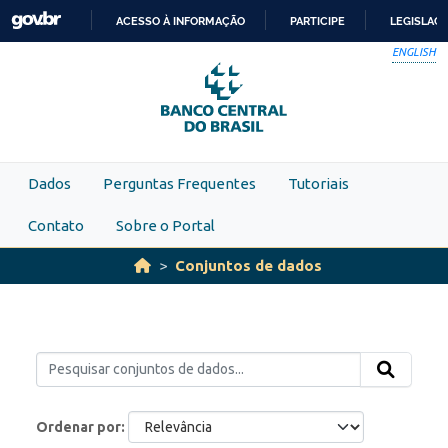
Skip to main content
ACESSO À INFORMAÇÃO
PARTICIPE
LEGISLAÇ
IR
ENGLISH
PARA
O
CONTEÚDO
Dados
Perguntas Frequentes
Tutoriais
Contato
Sobre o Portal
Conjuntos de dados
Ordenar por