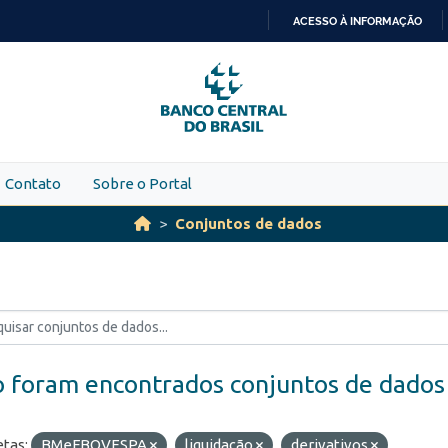
ACESSO À INFORMAÇÃO
IR
PARA
O
CONTEÚDO
Contato
Sobre o Portal
Conjuntos de dados
 foram encontrados conjuntos de dados
etas:
BMeFBOVESPA
liquidação
derivativos