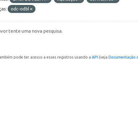
ças:
odc-odbl
avor tente uma nova pesquisa.
ambém pode ter acesso a esses registros usando a
API
(veja
Documentação d