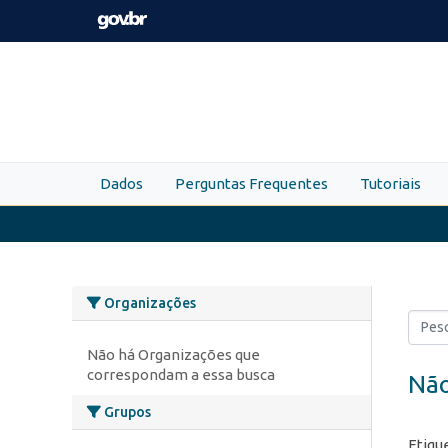
Skip to main content
Dados
Perguntas Frequentes
Tutoriais
Organizações
Não há Organizações que
correspondam a essa busca
Não
Grupos
Etiqu