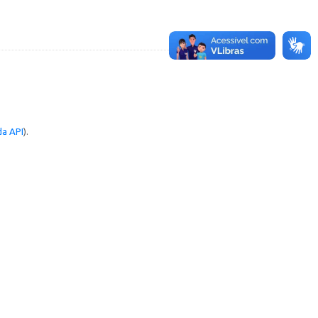
a API
).