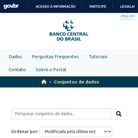
Skip to main content
ACESSO À INFORMAÇÃO
PARTICIPE
LEGISLAÇ
IR
ENGLISH
PARA
O
CONTEÚDO
Dados
Perguntas Frequentes
Tutoriais
Contato
Sobre o Portal
Conjuntos de dados
Ordenar por