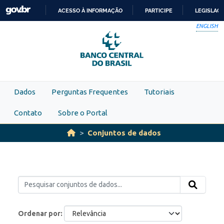
Skip to main content
ACESSO À INFORMAÇÃO
PARTICIPE
LEGISLAÇ
IR
ENGLISH
PARA
O
CONTEÚDO
Dados
Perguntas Frequentes
Tutoriais
Contato
Sobre o Portal
Conjuntos de dados
Ordenar por