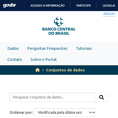
Skip to main content
ACESSO À INFORMAÇÃO
PARTICIPE
LEGISLAÇ
IR
ENGLISH
PARA
O
CONTEÚDO
Dados
Perguntas Frequentes
Tutoriais
Contato
Sobre o Portal
Conjuntos de dados
Ordenar por