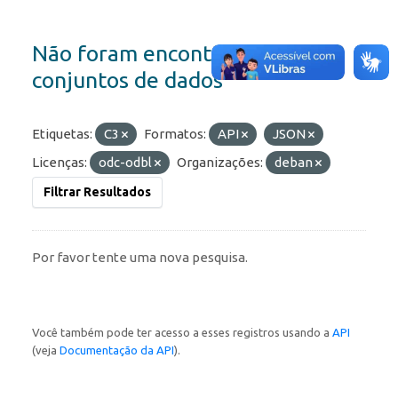
Não foram encontrados
conjuntos de dados
Etiquetas:
C3
Formatos:
API
JSON
Licenças:
odc-odbl
Organizações:
deban
Filtrar Resultados
Por favor tente uma nova pesquisa.
Você também pode ter acesso a esses registros usando a
API
(veja
Documentação da API
).