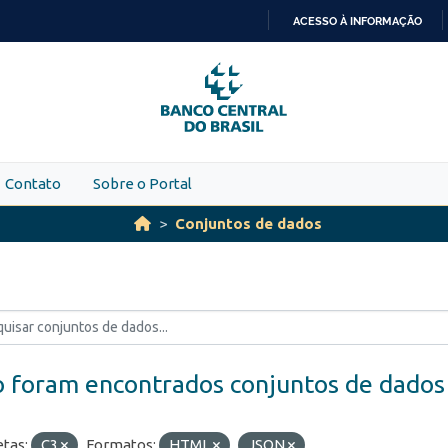
ACESSO À INFORMAÇÃO
IR
PARA
O
CONTEÚDO
Contato
Sobre o Portal
Conjuntos de dados
 foram encontrados conjuntos de dados
etas:
C3
Formatos:
HTML
JSON