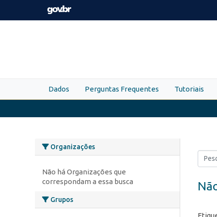
Skip to main content
Dados
Perguntas Frequentes
Tutoriais
Organizações
Não há Organizações que
correspondam a essa busca
Não
Grupos
Etiqu