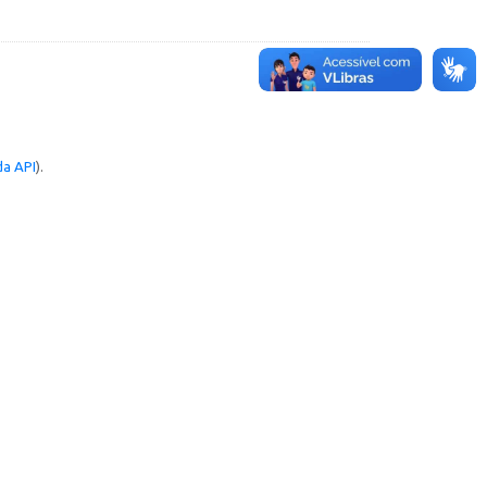
a API
).