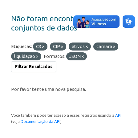
Não foram encontrados
conjuntos de dados
Etiquetas:
C3
CIP
ativos
câmara
liquidação
Formatos:
JSON
Filtrar Resultados
Por favor tente uma nova pesquisa.
Você também pode ter acesso a esses registros usando a
API
(veja
Documentação da API
).