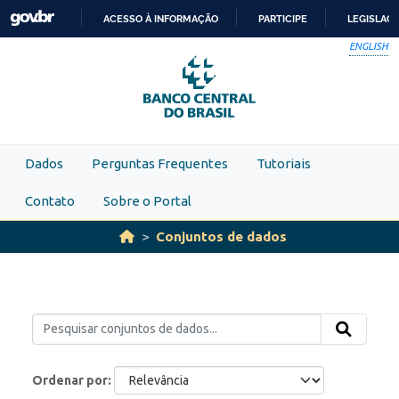
Skip to main content
ACESSO À INFORMAÇÃO
PARTICIPE
LEGISLAÇ
IR
ENGLISH
PARA
O
CONTEÚDO
Dados
Perguntas Frequentes
Tutoriais
Contato
Sobre o Portal
Conjuntos de dados
Ordenar por