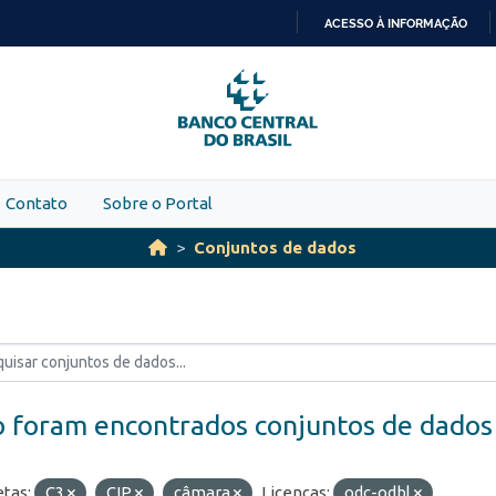
ACESSO À INFORMAÇÃO
IR
PARA
O
CONTEÚDO
Contato
Sobre o Portal
Conjuntos de dados
 foram encontrados conjuntos de dados
etas:
C3
CIP
câmara
Licenças:
odc-odbl