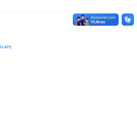
a API
).