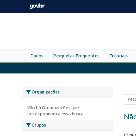
Skip to main content
Dados
Perguntas Frequentes
Tutoriais
Organizações
Não há Organizações que
correspondam a essa busca
Não
Grupos
Etiqu