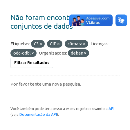
Não foram encontrados
conjuntos de dados
Etiquetas:
C3
CIP
câmara
Licenças:
odc-odbl
Organizações:
deban
Filtrar Resultados
Por favor tente uma nova pesquisa.
Você também pode ter acesso a esses registros usando a
API
(veja
Documentação da API
).