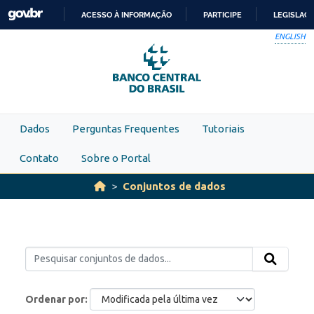
Skip to main content
ACESSO À INFORMAÇÃO
PARTICIPE
LEGISLAÇ
IR
ENGLISH
PARA
O
CONTEÚDO
Dados
Perguntas Frequentes
Tutoriais
Contato
Sobre o Portal
Conjuntos de dados
Ordenar por