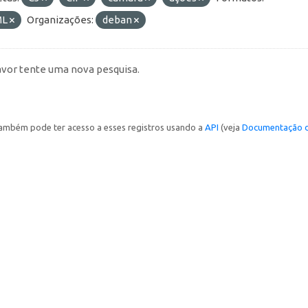
ML
Organizações:
deban
avor tente uma nova pesquisa.
ambém pode ter acesso a esses registros usando a
API
(veja
Documentação d