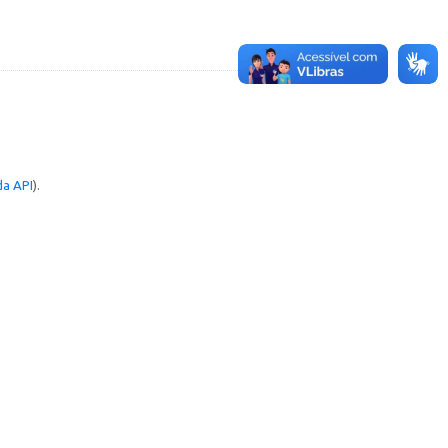
a API
).