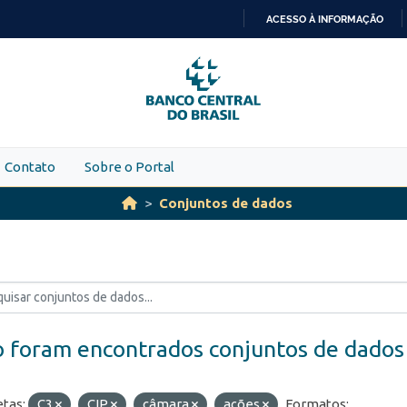
ACESSO À INFORMAÇÃO
IR
PARA
O
CONTEÚDO
Contato
Sobre o Portal
Conjuntos de dados
 foram encontrados conjuntos de dados
etas:
C3
CIP
câmara
ações
Formatos: