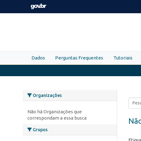
Skip to main content
Dados
Perguntas Frequentes
Tutoriais
Organizações
Não há Organizações que
correspondam a essa busca
Não
Grupos
Etiqu