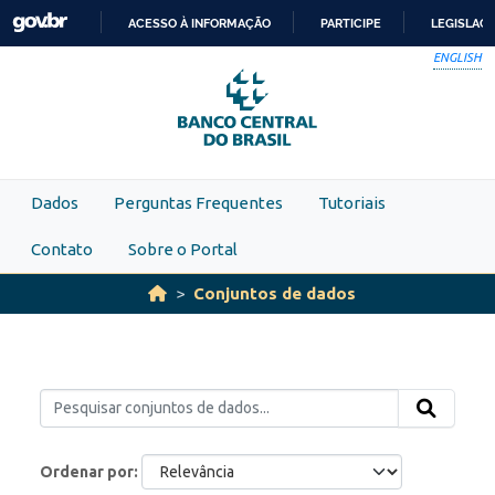
Skip to main content
ACESSO À INFORMAÇÃO
PARTICIPE
LEGISLAÇ
IR
ENGLISH
PARA
O
CONTEÚDO
Dados
Perguntas Frequentes
Tutoriais
Contato
Sobre o Portal
Conjuntos de dados
Ordenar por