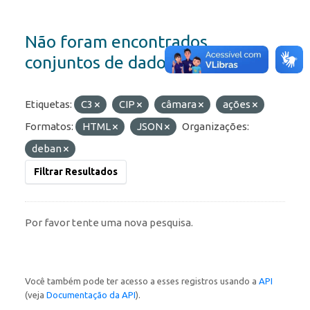
Não foram encontrados
conjuntos de dados
Etiquetas:
C3
CIP
câmara
ações
Formatos:
HTML
JSON
Organizações:
deban
Filtrar Resultados
Por favor tente uma nova pesquisa.
Você também pode ter acesso a esses registros usando a
API
(veja
Documentação da API
).