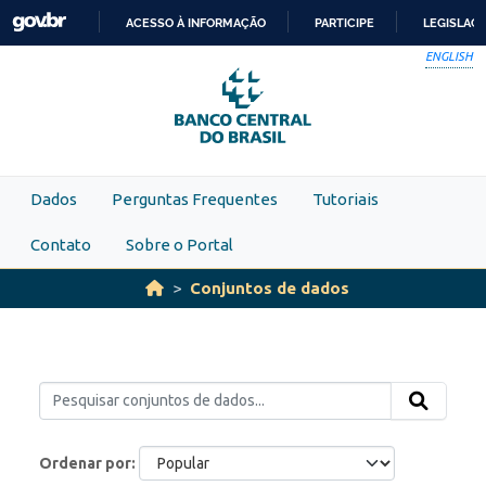
Skip to main content
ACESSO À INFORMAÇÃO
PARTICIPE
LEGISLAÇ
IR
ENGLISH
PARA
O
CONTEÚDO
Dados
Perguntas Frequentes
Tutoriais
Contato
Sobre o Portal
Conjuntos de dados
Ordenar por