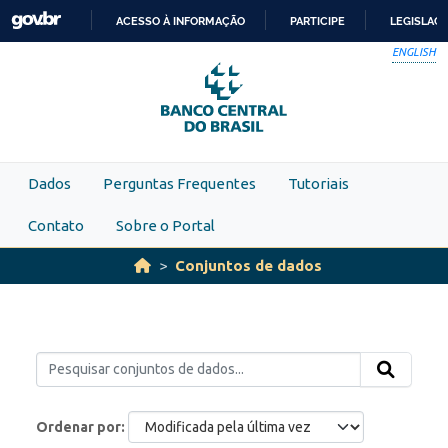
Skip to main content
ACESSO À INFORMAÇÃO
PARTICIPE
LEGISLAÇ
IR
ENGLISH
PARA
O
CONTEÚDO
Dados
Perguntas Frequentes
Tutoriais
Contato
Sobre o Portal
Conjuntos de dados
Ordenar por