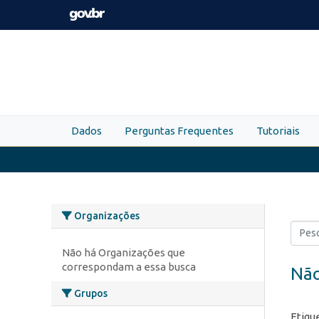
Skip to main content
Dados
Perguntas Frequentes
Tutoriais
Organizações
Não há Organizações que
correspondam a essa busca
Não
Grupos
Etiqu