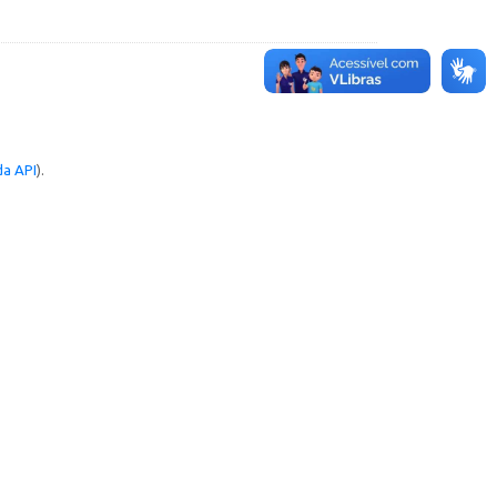
a API
).