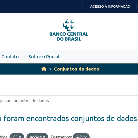
ACESSO À INFORMAÇÃO
IR
PARA
O
CONTEÚDO
Contato
Sobre o Portal
Conjuntos de dados
 foram encontrados conjuntos de dados
etas:
C3
ações
Formatos:
API