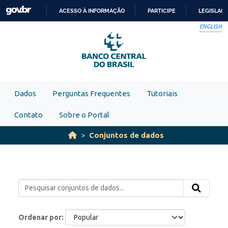
Skip to main content
ACESSO À INFORMAÇÃO
PARTICIPE
LEGISLAÇ
IR
ENGLISH
PARA
O
CONTEÚDO
Dados
Perguntas Frequentes
Tutoriais
Contato
Sobre o Portal
Conjuntos de dados
Ordenar por