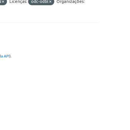
N
Licenças:
odc-odbl
Organizações:
a API
).