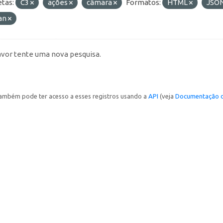
etas:
C3
ações
câmara
Formatos:
HTML
JSO
an
avor tente uma nova pesquisa.
ambém pode ter acesso a esses registros usando a
API
(veja
Documentação d