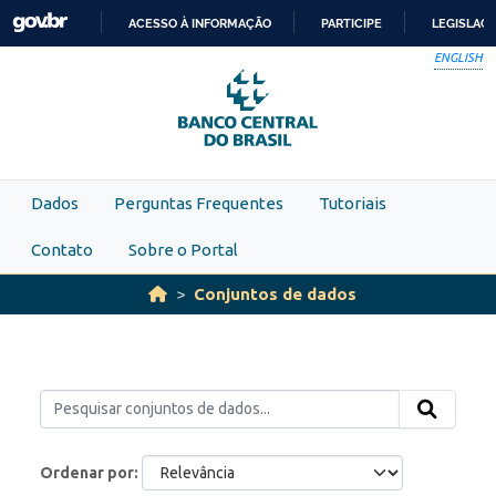
Skip to main content
ACESSO À INFORMAÇÃO
PARTICIPE
LEGISLAÇ
IR
ENGLISH
PARA
O
CONTEÚDO
Dados
Perguntas Frequentes
Tutoriais
Contato
Sobre o Portal
Conjuntos de dados
Ordenar por