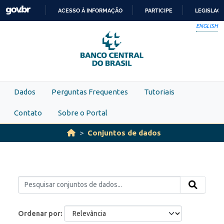
Skip to main content
ACESSO À INFORMAÇÃO
PARTICIPE
LEGISLAÇ
IR
ENGLISH
PARA
O
CONTEÚDO
Dados
Perguntas Frequentes
Tutoriais
Contato
Sobre o Portal
Conjuntos de dados
Ordenar por