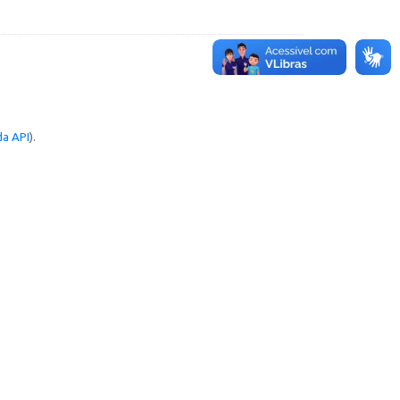
a API
).