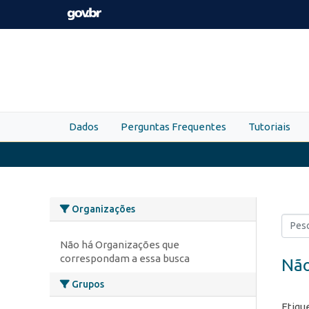
Skip to main content
Dados
Perguntas Frequentes
Tutoriais
Organizações
Não há Organizações que
correspondam a essa busca
Não
Grupos
Etiqu