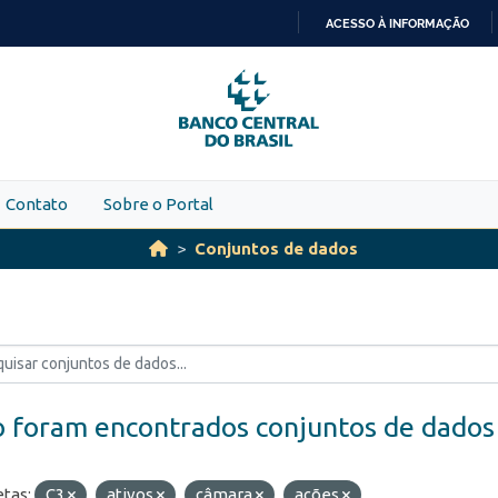
ACESSO À INFORMAÇÃO
IR
PARA
O
CONTEÚDO
Contato
Sobre o Portal
Conjuntos de dados
 foram encontrados conjuntos de dados
etas:
C3
ativos
câmara
ações