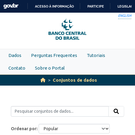
Skip to main content
ACESSO À INFORMAÇÃO
PARTICIPE
LEGISLAÇ
IR
ENGLISH
PARA
O
CONTEÚDO
Dados
Perguntas Frequentes
Tutoriais
Contato
Sobre o Portal
Conjuntos de dados
Ordenar por