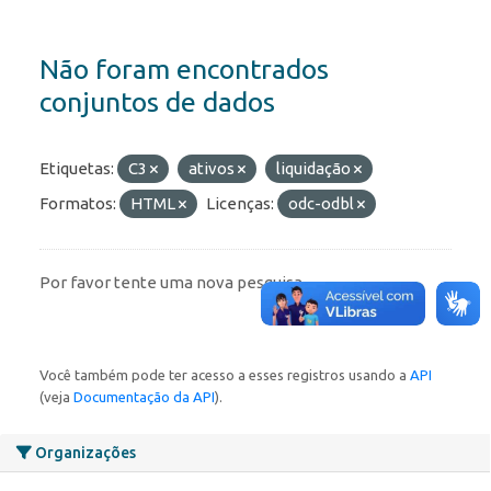
Não foram encontrados
conjuntos de dados
Etiquetas:
C3
ativos
liquidação
Formatos:
HTML
Licenças:
odc-odbl
Por favor tente uma nova pesquisa.
Você também pode ter acesso a esses registros usando a
API
(veja
Documentação da API
).
Organizações