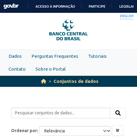
Skip to main content
ACESSO À INFORMAÇÃO
PARTICIPE
LEGISLAÇ
IR
ENGLISH
PARA
O
CONTEÚDO
Dados
Perguntas Frequentes
Tutoriais
Contato
Sobre o Portal
Conjuntos de dados
Ir
Ordenar por