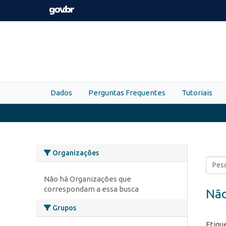
Skip to main content
Dados
Perguntas Frequentes
Tutoriais
Organizações
Não há Organizações que
correspondam a essa busca
Não
Grupos
Etiqu