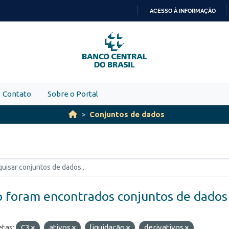
ACESSO À INFORMAÇÃO
IR
PARA
O
CONTEÚDO
Contato
Sobre o Portal
Conjuntos de dados
 foram encontrados conjuntos de dados
etas:
C3
ativos
liquidação
derivativos