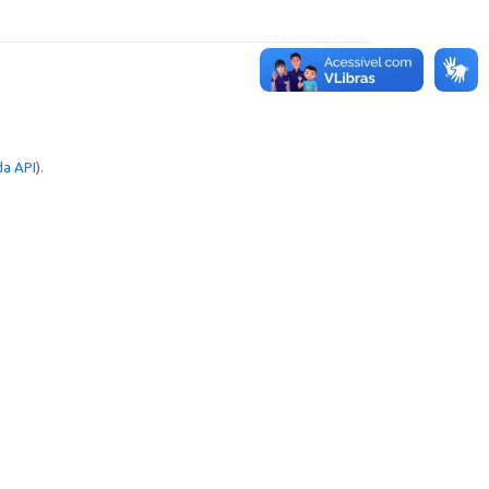
a API
).