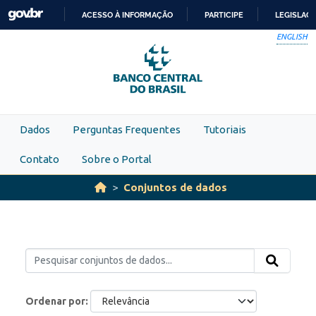
Skip to main content
ACESSO À INFORMAÇÃO
PARTICIPE
LEGISLAÇ
IR
ENGLISH
PARA
O
CONTEÚDO
Dados
Perguntas Frequentes
Tutoriais
Contato
Sobre o Portal
Conjuntos de dados
Ordenar por