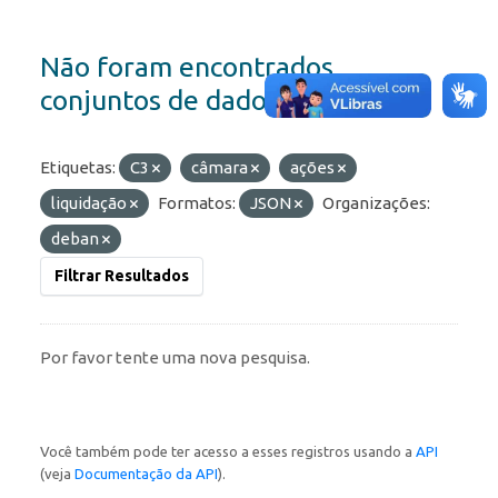
Não foram encontrados
conjuntos de dados
Etiquetas:
C3
câmara
ações
liquidação
Formatos:
JSON
Organizações:
deban
Filtrar Resultados
Por favor tente uma nova pesquisa.
Você também pode ter acesso a esses registros usando a
API
(veja
Documentação da API
).