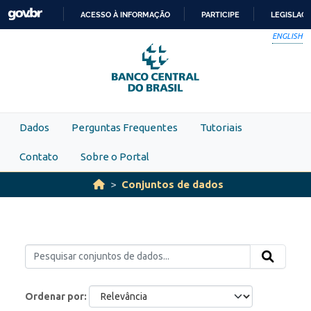
Skip to main content
ACESSO À INFORMAÇÃO
PARTICIPE
LEGISLAÇ
IR
ENGLISH
PARA
O
CONTEÚDO
Dados
Perguntas Frequentes
Tutoriais
Contato
Sobre o Portal
Conjuntos de dados
Ordenar por