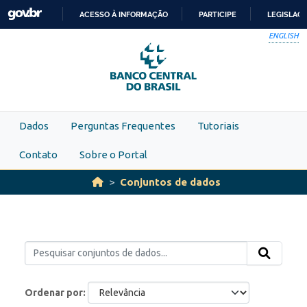
Skip to main content
ACESSO À INFORMAÇÃO
PARTICIPE
LEGISLAÇ
IR
ENGLISH
PARA
O
CONTEÚDO
Dados
Perguntas Frequentes
Tutoriais
Contato
Sobre o Portal
Conjuntos de dados
Ordenar por