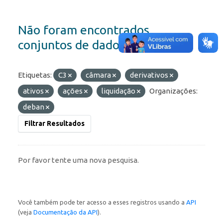
Não foram encontrados
conjuntos de dados
Etiquetas:
C3
câmara
derivativos
ativos
ações
liquidação
Organizações:
deban
Filtrar Resultados
Por favor tente uma nova pesquisa.
Você também pode ter acesso a esses registros usando a
API
(veja
Documentação da API
).