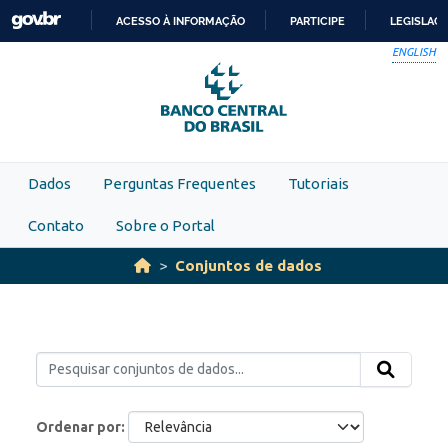
Skip to main content
ACESSO À INFORMAÇÃO
PARTICIPE
LEGISLAÇ
IR
ENGLISH
PARA
O
CONTEÚDO
Dados
Perguntas Frequentes
Tutoriais
Contato
Sobre o Portal
Conjuntos de dados
Ordenar por