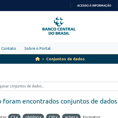
ACESSO À INFORMAÇÃO
IR
PARA
O
CONTEÚDO
Contato
Sobre o Portal
Conjuntos de dados
 foram encontrados conjuntos de dados
etas:
C3
câmbio
CIP
ações
Formatos: