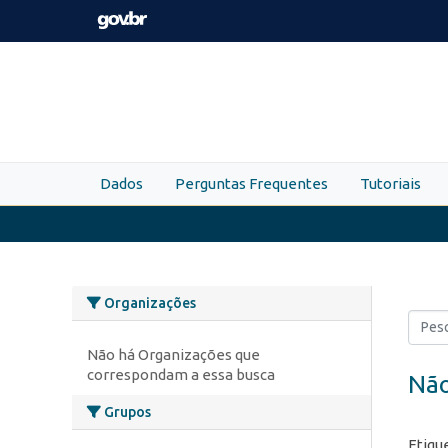
Skip to main content
Dados
Perguntas Frequentes
Tutoriais
Organizações
Não há Organizações que
correspondam a essa busca
Não
Grupos
Etiqu