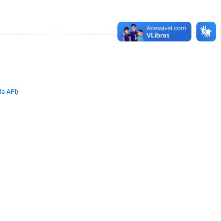
a API
).